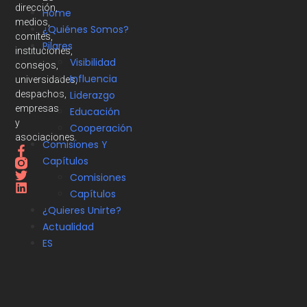
dirección,
Home
medios,
¿Quiénes Somos?
comités,
Pilares
instituciones,
Visibilidad
consejos,
Influencia
universidades,
despachos,
Liderazgo
empresas
Educación
y
Cooperación
asociaciones.
Comisiones Y
Capítulos
Comisiones
Capítulos
¿Quieres Unirte?
Actualidad
ES