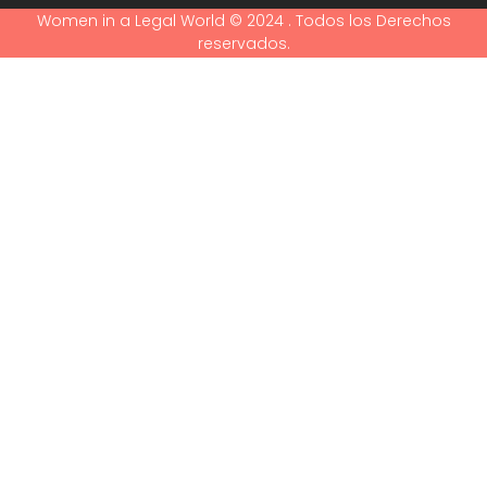
Women in a Legal World © 2024 . Todos los Derechos
reservados.