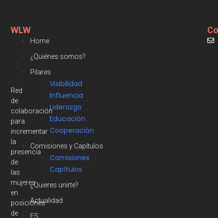
WLW
Co
Home
¿Quiénes somos?
Pilares
Visibilidad
Red
Influencia
de
Liderazgo
colaboración
Educación
para
Cooperación
incrementar
la
Comisiones y Capítulos
presencia
Comisiones
de
Capítulos
las
mujeres
¿Quieres unirte?
en
Actualidad
posiciones
de
ES