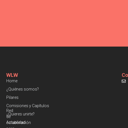
WLW
Co
Home
¿Quiénes somos?
Pilares
Comisiones y Capítulos
Red
¿Quieres unirte?
de
Actualidad
colaboración