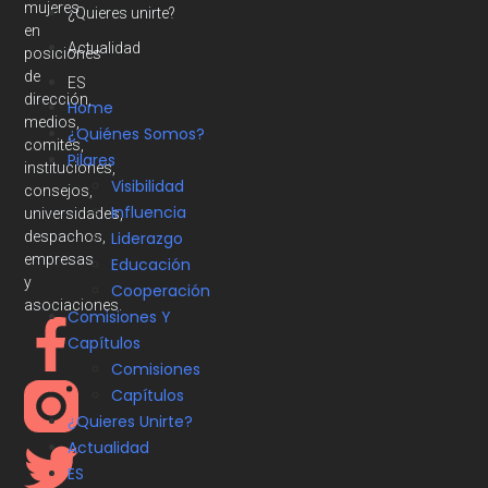
mujeres
¿Quieres unirte?
en
Actualidad
posiciones
de
ES
dirección,
Home
medios,
¿Quiénes Somos?
comités,
Pilares
instituciones,
Visibilidad
consejos,
Influencia
universidades,
despachos,
Liderazgo
empresas
Educación
y
Cooperación
asociaciones.
Comisiones Y
Capítulos
Comisiones
Capítulos
¿Quieres Unirte?
Actualidad
ES