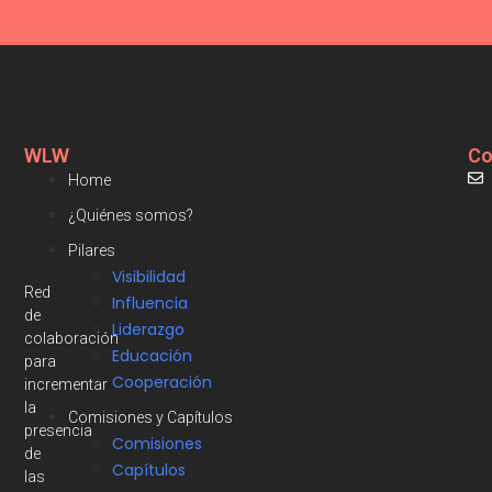
WLW
Co
Home
¿Quiénes somos?
Pilares
Visibilidad
Red
Influencia
de
Liderazgo
colaboración
Educación
para
Cooperación
incrementar
la
Comisiones y Capítulos
presencia
Comisiones
de
Capítulos
las