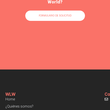
World?
FORMULARIO DE SOLICITUD
WLW
Co
Home
¿Quiénes somos?