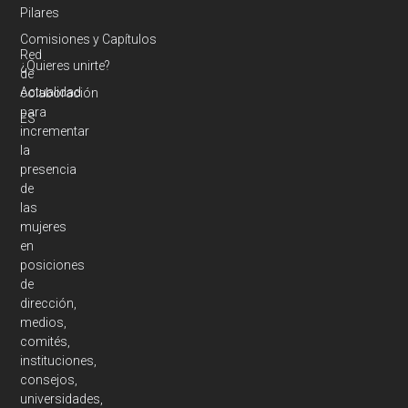
Pilares
Comisiones y Capítulos
Red
¿Quieres unirte?
de
Actualidad
colaboración
para
ES
incrementar
la
presencia
de
las
mujeres
en
posiciones
de
dirección,
medios,
comités,
instituciones,
consejos,
universidades,