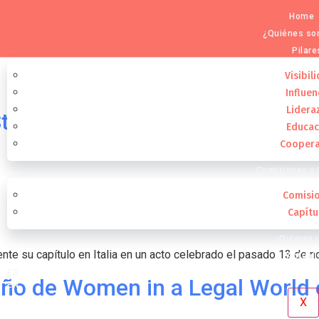
Home
¿Quiénes s
Pilare
Visibil
Influe
Lidera
Stairs Dillenbeck Finley Mayer 
Educac
Coopera
Comisiones y 
Comisi
inaugura su capítulo en Italia
Capítu
¿Quieres u
nte su capítulo en Italia en un acto celebrado el pasado 13 de
Actual
ES
eño de Women in a Legal World
EN
X