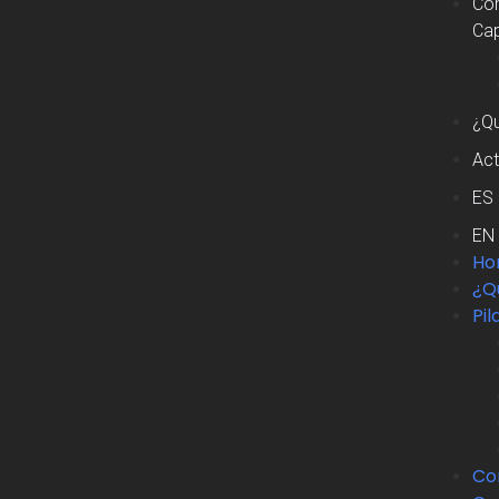
Com
Cap
¿Qu
Act
ES
EN
Ho
¿Q
Pil
Co