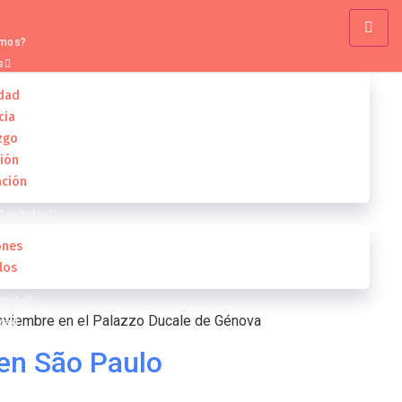
omos?
s
idad
ncia
zgo
PLLC
ión
ción
Capítulos
ones
los
nirte?
 noviembre en el Palazzo Ducale de Génova
idad
 en São Paulo