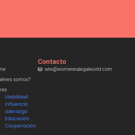
Contacto
me
wlw@womeninalegalworld.com
uiénes somos?
ares
Visibilidad
Influencia
Liderazgo
Educación
Cooperación