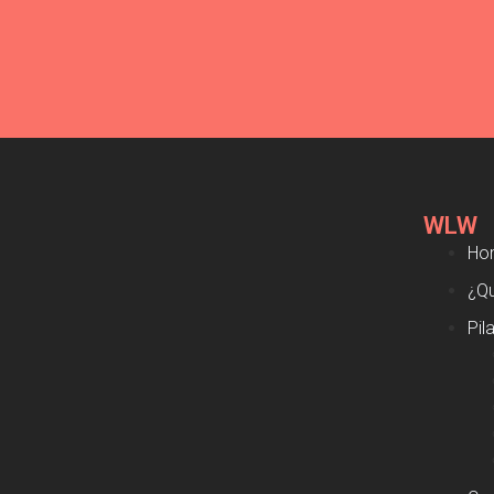
WLW
Ho
¿Q
Pil