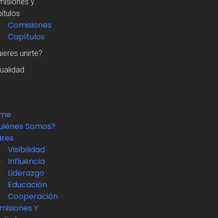
isiones y
ítulos
Comisiones
Capítulos
ieres unirte?
ualidad
me
uiénes Somos?
ares
Visibilidad
Influencia
Liderazgo
Educación
Cooperación
misiones Y