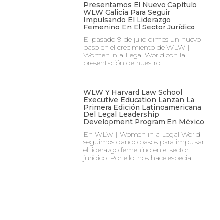
Presentamos El Nuevo Capítulo
WLW Galicia Para Seguir
Impulsando El Liderazgo
Femenino En El Sector Jurídico
El pasado 9 de julio dimos un nuevo
paso en el crecimiento de WLW |
Women in a Legal World con la
presentación de nuestro
WLW Y Harvard Law School
Executive Education Lanzan La
Primera Edición Latinoamericana
Del Legal Leadership
Development Program En México
En WLW | Women in a Legal World
seguimos dando pasos para impulsar
el liderazgo femenino en el sector
jurídico. Por ello, nos hace especial
WLW Barcelona Celebrará El Próximo 23 De Julio Su
Tradicional Cena De Verano
WLW | Women in a Legal World Barcelona celebrará el
próximo 23 de julio una nueva edición de su Cena de Verano,